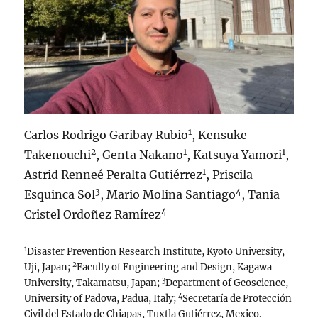
1
Carlos Rodrigo Garibay Rubio
, Kensuke
2
1
1
Takenouchi
, Genta Nakano
, Katsuya Yamori
,
1
Astrid Renneé Peralta Gutiérrez
, Priscila
3
4
Esquinca Sol
, Mario Molina Santiago
, Tania
4
Cristel Ordoñez Ramírez
1
Disaster Prevention Research Institute, Kyoto University,
2
Uji, Japan;
Faculty of Engineering and Design, Kagawa
3
University, Takamatsu, Japan;
Department of Geoscience,
4
University of Padova, Padua, Italy;
Secretaría de Protección
Civil del Estado de Chiapas, Tuxtla Gutiérrez, Mexico.