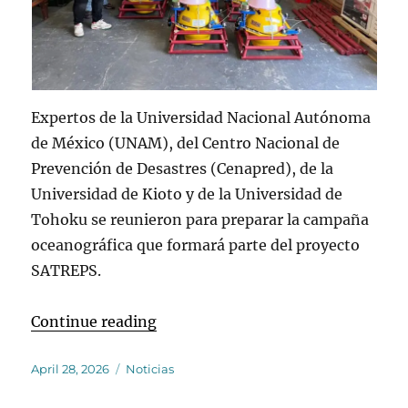
Expertos de la Universidad Nacional Autónoma
de México (UNAM), del Centro Nacional de
Prevención de Desastres (Cenapred), de la
Universidad de Kioto y de la Universidad de
Tohoku se reunieron para preparar la campaña
oceanográfica que formará parte del proyecto
SATREPS.
“Ensamblaje de Sismómetros de Fo
Continue reading
Posted
Categories
April 28, 2026
Noticias
on