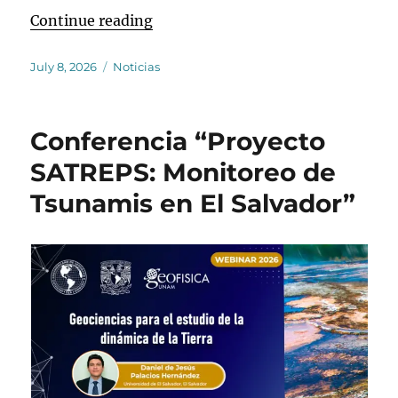
“Se realizan reuniones de coordina
Continue reading
Posted
Categories
July 8, 2026
Noticias
on
Conferencia “Proyecto
SATREPS: Monitoreo de
Tsunamis en El Salvador”