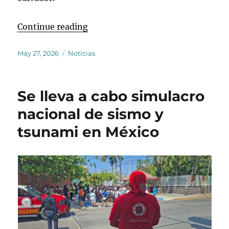
“Conferencia “Proyecto SATREPS: 
Continue reading
Posted
Categories
May 27, 2026
Noticias
on
Se lleva a cabo simulacro
nacional de sismo y
tsunami en México