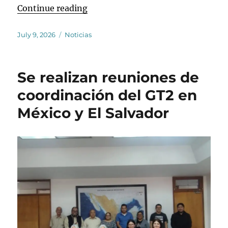
“Se lleva a cabo un curso sobre r
Continue reading
Posted
Categories
July 9, 2026
Noticias
on
Se realizan reuniones de
coordinación del GT2 en
México y El Salvador