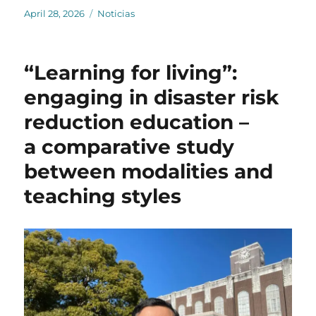
Posted
Categories
April 28, 2026
Noticias
on
“Learning for living”:
engaging in disaster risk
reduction education –
a comparative study
between modalities and
teaching styles