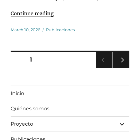
““Learning for living”: engaging i
Continue reading
Posted
Categories
March 10, 2026
Publicaciones
on
Posts
PAGE
1
NEXT
pagination
PAG
E
Inicio
Quiénes somos
expand
Proyecto
child
menu
Publicaciones