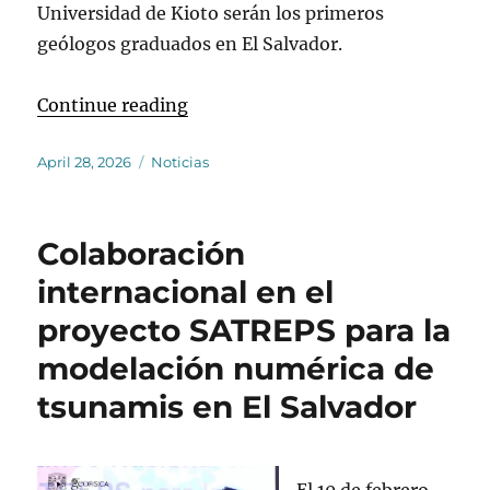
Universidad de Kioto serán los primeros
geólogos graduados en El Salvador.
“Se gradúan estudiantes de la UES
Continue reading
Posted
Categories
April 28, 2026
Noticias
on
Colaboración
internacional en el
proyecto SATREPS para la
modelación numérica de
tsunamis en El Salvador
El 10 de febrero