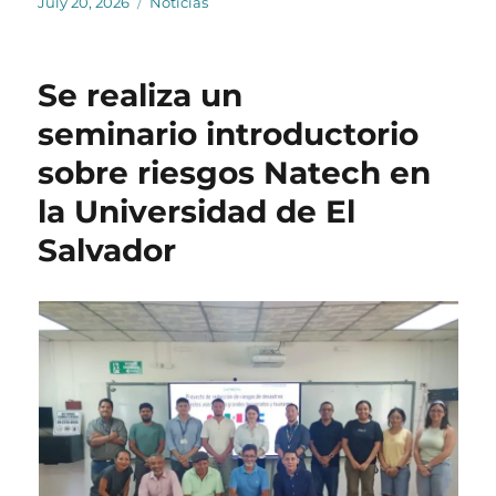
Posted
Categories
July 20, 2026
Noticias
on
Se realiza un
seminario introductorio
sobre riesgos Natech en
la Universidad de El
Salvador