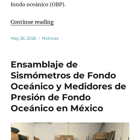
fondo oceánico (OBP).
“Se realiza la campaña para la ins
Continue reading
Posted
Categories
May 26, 2026
Noticias
on
Ensamblaje de
Sismómetros de Fondo
Oceánico y Medidores de
Presión de Fondo
Oceánico en México