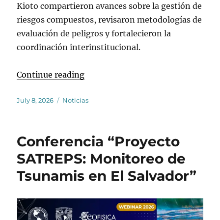
Kioto compartieron avances sobre la gestión de
riesgos compuestos, revisaron metodologías de
evaluación de peligros y fortalecieron la
coordinación interinstitucional.
“Se realizan reuniones de coordina
Continue reading
Posted
Categories
July 8, 2026
Noticias
on
Conferencia “Proyecto
SATREPS: Monitoreo de
Tsunamis en El Salvador”