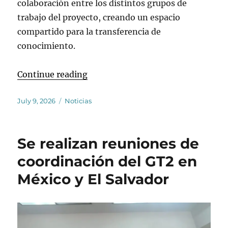
colaboración entre los distintos grupos de
trabajo del proyecto, creando un espacio
compartido para la transferencia de
conocimiento.
“Se lleva a cabo un curso sobre r
Continue reading
Posted
Categories
July 9, 2026
Noticias
on
Se realizan reuniones de
coordinación del GT2 en
México y El Salvador