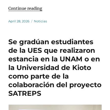
“Ensamblaje de Sismómetros de Fo
Continue reading
Posted
Categories
April 28, 2026
Noticias
on
Se gradúan estudiantes
de la UES que realizaron
estancia en la UNAM o en
la Universidad de Kioto
como parte de la
colaboración del proyecto
SATREPS