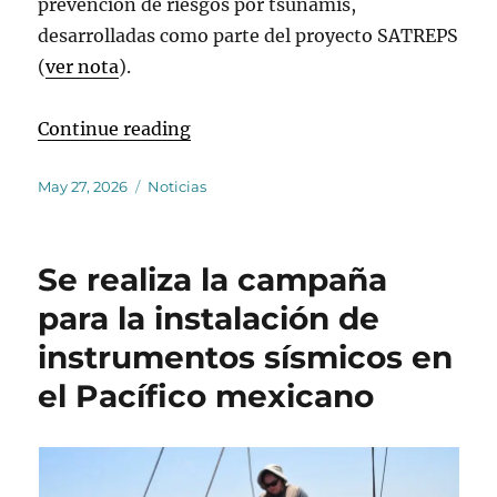
prevención de riesgos por tsunamis,
desarrolladas como parte del proyecto SATREPS
(
ver nota
).
“Se lleva a cabo simulacro nacion
Continue reading
Posted
Categories
May 27, 2026
Noticias
on
Se realiza la campaña
para la instalación de
instrumentos sísmicos en
el Pacífico mexicano